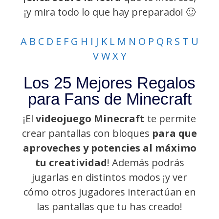
¡y mira todo lo que hay preparado! 🙂
A B C D E F G H I J K L
M
N
O
P
Q
R
S
T
U
V
W
X
Y
Los 25 Mejores Regalos
para Fans de Minecraft
¡El
videojuego Minecraft
te permite
crear pantallas con bloques
para que
aproveches y potencies al máximo
tu creatividad
! Además podrás
jugarlas en distintos modos ¡y ver
cómo otros jugadores interactúan en
las pantallas que tu has creado!