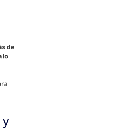
s de
alo
ara
 y