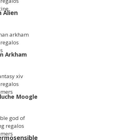
 Alien
an Arkham
eluche Moogle
ermosensible