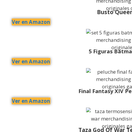
Busto Queen
Ver en Amazon
5 Figuras Batm
Ver en Amazon
Final Fantasy XIV P
Ver en Amazon
Taza God Of War T