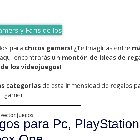
amers y Fans de los
alos para
chicos gamers
! ¿Te imaginas entre
má
¡aquí encontrarás
un montón de ideas de reg
 de los videojuegos
!
as categorías
de esta inmensidad de regalos p
gamer!
os para Pc, PlayStation
box One