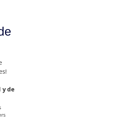
de
e
es!
 y de