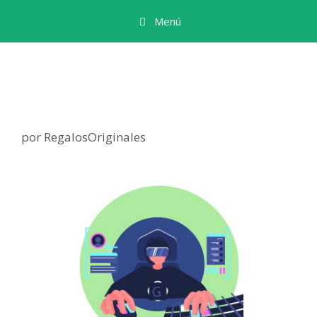
Menú
por
RegalosOriginales