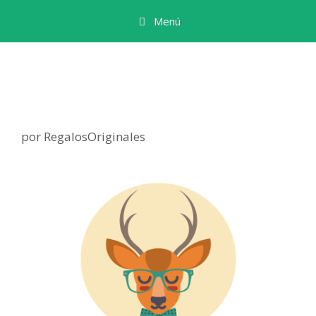
Menú
por
RegalosOriginales