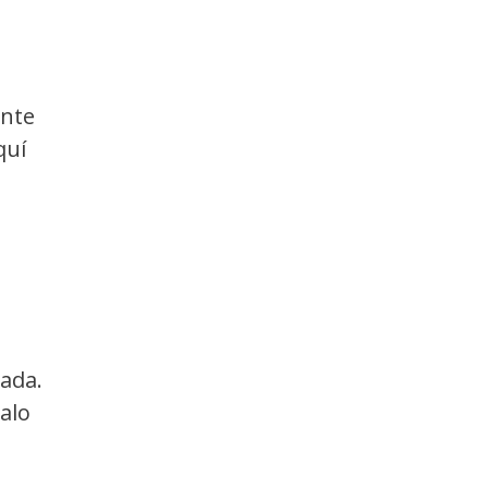
ente
quí
ada.
alo
!