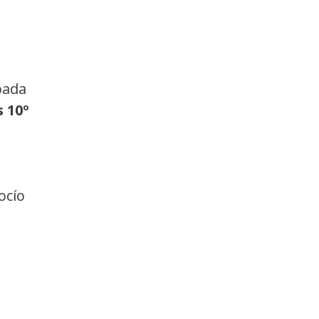
pada
s 10º
ocío