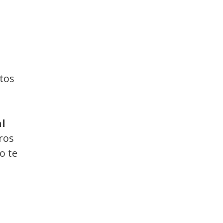
rtos
al
ros
o te