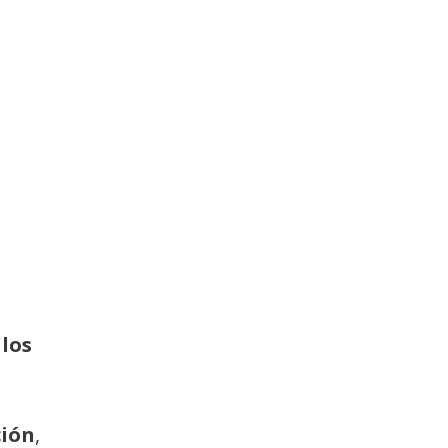
los
ción
,