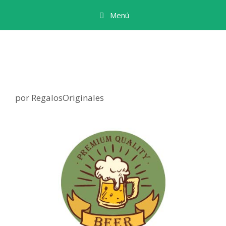
Menú
por
RegalosOriginales