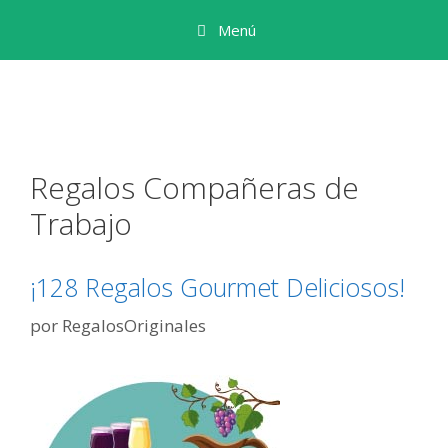
Saltar
Menú
al
contenido
Regalos Compañeras de
Trabajo
¡128 Regalos Gourmet Deliciosos!
por
RegalosOriginales