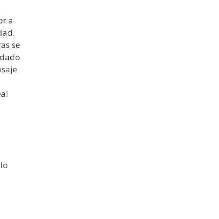
or a
dad.
ras se
uidado
asaje
eal
 lo