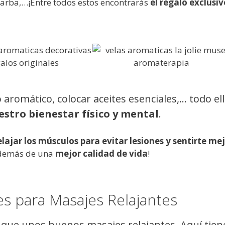
barba,…¡Entre todos estos encontrarás
el regalo exclusiv
aromático, colocar aceites esenciales,… todo el
stro bienestar físico y mental
.
elajar los músculos para evitar lesiones y sentirte me
además de una
mejor calidad de vida
!
es para Masajes Relajantes
que unos buenos masajes relajantes. Aquí tien