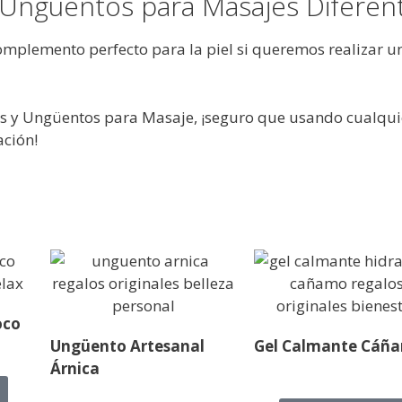
 Ungüentos para Masajes Diferen
mplemento perfecto para la piel si queremos realizar u
es y Ungüentos para Masaje, ¡seguro que usando cualqu
ación!
oco
Ungüento Artesanal
Gel Calmante Cáñ
Árnica