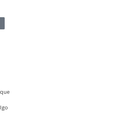
 que
algo