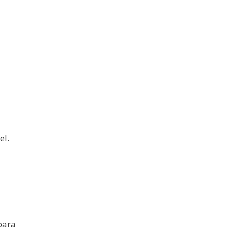
el.
 para