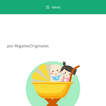
Menú
por
RegalosOriginales