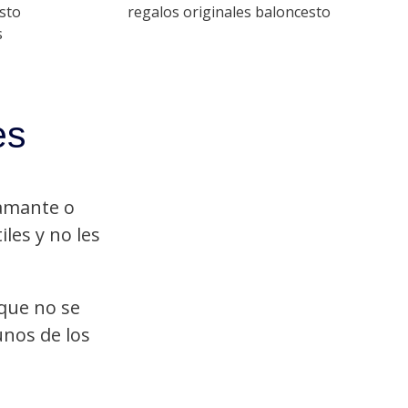
es
 amante o
iles y no les
que no se
unos de los