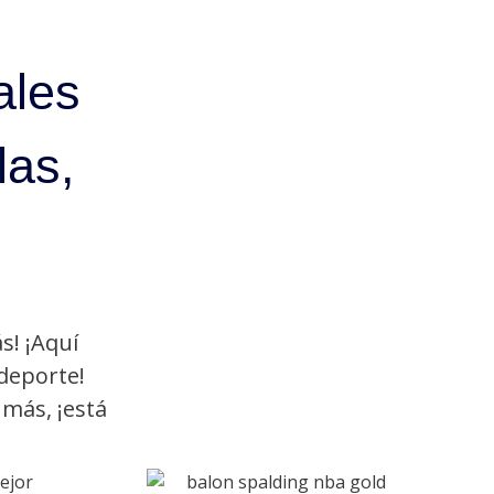
ales
las,
s! ¡Aquí
deporte!
 más, ¡está