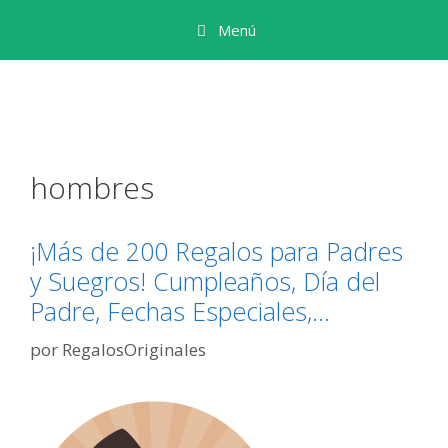
Saltar
Menú
al
contenido
hombres
¡Más de 200 Regalos para Padres
y Suegros! Cumpleaños, Día del
Padre, Fechas Especiales,…
por
RegalosOriginales