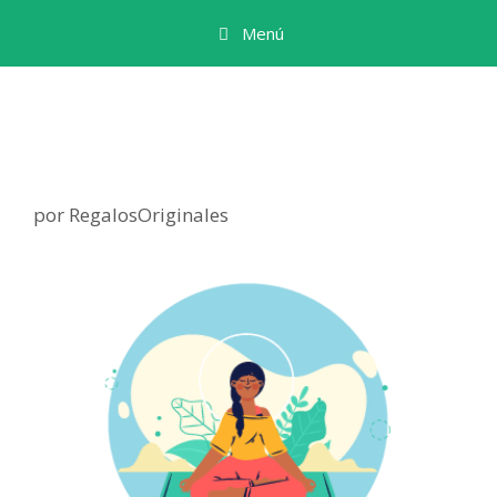
Menú
por
RegalosOriginales